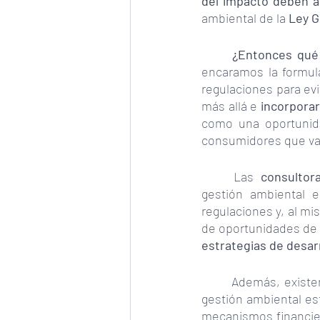
del impacto deben a
ambiental de la 
Ley G
¿Entonces qué
encaramos la formula
regulaciones para evi
más allá e 
incorporar
como una oportunida
consumidores que val
Las 
consultor
gestión ambiental e
regulaciones y, al mi
estrategias de desarr
Además, existe
gestión ambiental est
mecanismos financie