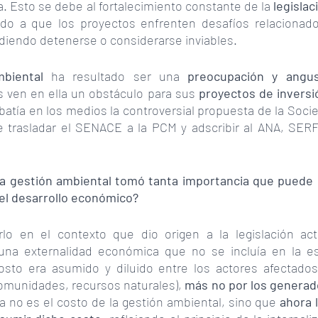
. Esto se debe al fortalecimiento constante de la 
legislac
vado a que los proyectos enfrenten desafíos relacionad
udiendo detenerse o considerarse inviables.
biental
 ha resultado ser una 
preocupación y angus
 ven en ella un obstáculo para sus 
proyectos de inversi
atía en los medios la controversial propuesta de la Socie
e trasladar el SENACE a la PCM y adscribir al ANA, SERF
a gestión ambiental tomó tanta importancia que puede i
el desarrollo económico?
o en el contexto que dio origen a la legislación act
 una externalidad económica que no se incluía en la es
osto era asumido y diluido entre los actores afectados
omunidades, recursos naturales), 
más no por los generad
 no es el costo de la gestión ambiental, sino que 
ahora 