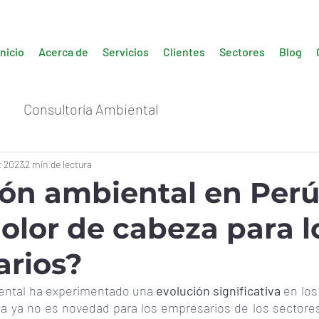
Inicio
Acerca de
Servicios
Clientes
Sectores
Blog
Consultoría Ambiental
t 2023
2 min de lectura
ión ambiental en Perú
olor de cabeza para l
rios?
ental ha experimentado una 
evolución significativa
 en los
ia ya no es novedad para los empresarios de los sectores