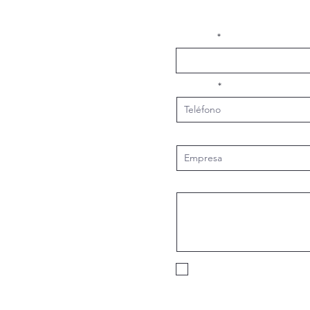
Redefiniendo el Camino
Gre
Hacia la Sostenibilidad
Nombre
Teléfono
Empresa
Muñoz 1504,
Mensaje
roup.com
Acepto los términos y con