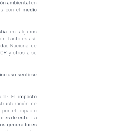
ión ambiental
 en 
os con el 
medio 
tia
 en algunos 
ón
. Tanto es así, 
dad Nacional de 
OR y otros a su 
ncluso sentirse 
ual: 
El impacto 
tructuración de 
 por el impacto 
ores de este
. La 
los generadores 