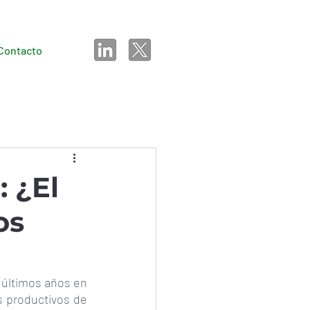
Contacto
: ¿El
os
 últimos años en 
 productivos de 