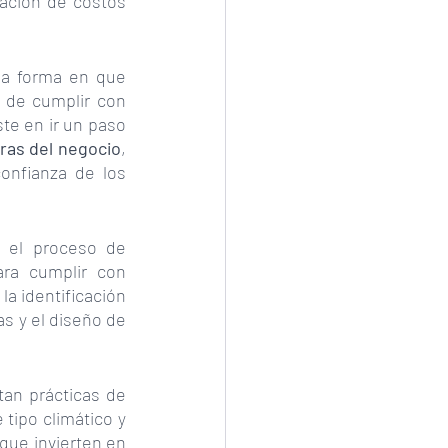
zación de costos 
la forma en que 
 de cumplir con 
te en ir un paso 
eras del negocio
, 
onfianza de los 
el proceso de 
ra cumplir con 
a identificación 
de oportunidades de ahorro de costos, la implementación de tecnologías limpias y el diseño de 
an prácticas de 
tipo climático y 
que invierten en 