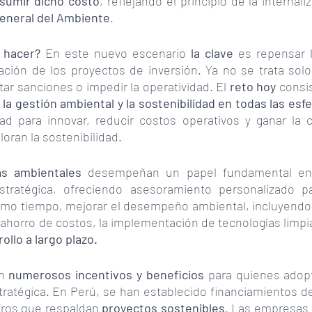
sumir dicho costo
, reflejando el principio de la internali
eneral del Ambiente
.
 hacer? 
En este nuevo escenario 
la clave
 es repensar 
ción de los proyectos de inversión. Ya no se trata solo
tar sanciones o impedir la operatividad. El 
reto hoy 
consis
 la gestión ambiental y la sostenibilidad en todas las esf
d para innovar, reducir costos operativos y ganar la c
oran la sostenibilidad.
as ambientales 
desempeñan un papel fundamental en 
stratégica, ofreciendo asesoramiento personalizado pa
smo tiempo, mejorar el desempeño ambiental, incluyendo l
ollo a largo plazo.
n
 numerosos incentivos y beneficios 
para quienes adopt
ratégica. En Perú, se han establecido financiamientos de 
ros que respaldan
 proyectos sostenibles
. Las empresas 