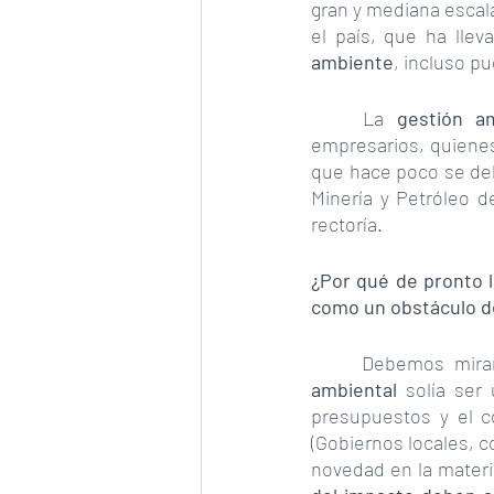
gran y mediana escala
el país, que ha lle
ambiente
, incluso p
La 
gestión am
empresarios, quienes
que hace poco se deb
Minería y Petróleo d
rectoría. 
¿Por qué de pronto l
como un obstáculo d
Debemos mirarl
ambiental 
solía ser
presupuestos y el c
(Gobiernos locales, c
novedad en la materia